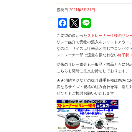
投稿日
2021年3月31日
Facebook
Twitter
Line
ご要望の多かった
ストレーナー仕様のリレ
リレー媒介で異物の混入をシャットアウト
なのに、サイズは従来品と同じでコンパク
ストレーナー部は流量を損なわない
格子状
従来のリレー媒介も一般品・標品ともに好
こちらも随時ご注文お待ちしております。
★★消防ネジなどの媒介継手各種はIWAに
異なるサイズ・規格の組み合わせ等、別注
ぜひともご検討お願いいたします