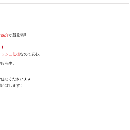
ー媒介
が新登場!!
。
ト
メッシュ仕様
なので安心。
評販売中。
お任せください★★
対応致します！