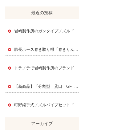
最近の投稿
岩崎製作所のガンタイプノズル『スエヒロジェットノズル』
脚長ホース巻き取り機『巻きりん』 Instagramで紹介されました！
トラノテで岩崎製作所のブランドページを公開されました！
【新商品】『分割型 鳶口 GFT』PAT.P
町野継手式ノズルパイプセット『FMK』
アーカイブ