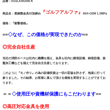
品番：01GLA4020B-K
『
ゴルフアルファ
』
商品名：黄銅製金具付加締め
40A×20M 1.3MPa
価格：『衝撃価格』
==
◇なぜ、この価格が実現できたのか
==
◎完全自社生産
当社の消防ホースは社内に織機を揃え、金具も社内に鍛造設備、鋳造設備、旋
盤加工機などを揃えて完全自主生産しております。
このように『モノ作り』の為の設備投資は一切の妥協を許さず、地道に行って
参りました。その結果、お客様に喜んで頂ける価格を実現することができてお
ります。
＝＝
◇使用圧や資機材保護にもこだわります
==
◎高圧対応金具を使用