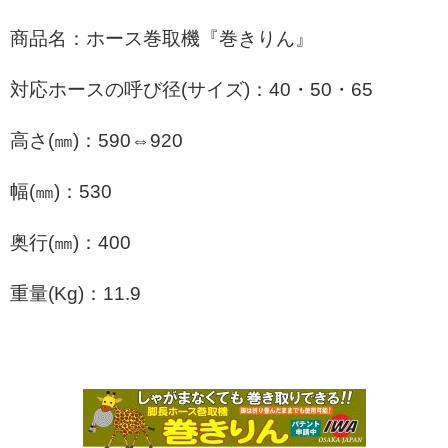
商品名：ホース巻取機『巻きりん』
対応ホースの呼び径(サイズ)：40・50・65
高さ(㎜)：590⇔920
幅(㎜)：530
奥行(㎜)：400
重量(Kg)：11.9