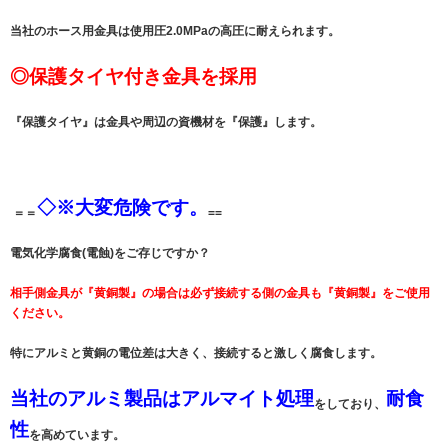
当社のホース用金具は使用圧2.0MPaの高圧に耐えられます。
◎保護タイヤ付き金具を採用
『保護タイヤ』は金具や周辺の資機材を『保護』します。
◇
※大変危険です。
＝＝
==
電気化学腐食(電蝕)をご存じですか？
相手側金具が『黄銅製』の場合は必ず接続する側の金具も『黄銅製』をご使用
ください。
特にアルミと黄銅の電位差は大きく、接続すると激しく腐食します。
当社のアルミ製品はアルマイト処理
耐食
をしており、
性
を高めています。