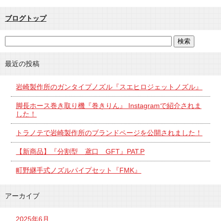
ブログトップ
最近の投稿
岩崎製作所のガンタイプノズル『スエヒロジェットノズル』
脚長ホース巻き取り機『巻きりん』 Instagramで紹介されま
した！
トラノテで岩崎製作所のブランドページを公開されました！
【新商品】『分割型 鳶口 GFT』PAT.P
町野継手式ノズルパイプセット『FMK』
アーカイブ
2025年6月