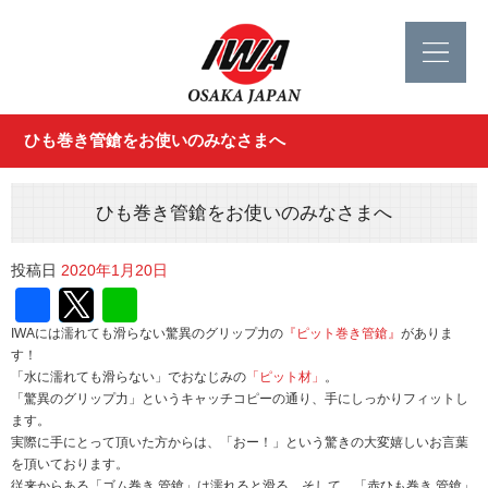
ひも巻き管鎗をお使いのみなさまへ
ひも巻き管鎗をお使いのみなさまへ
投稿日
2020年1月20日
Facebook
Twitter
Line
IWAには濡れても滑らない驚異のグリップ力の
『ピット巻き管鎗』
がありま
す！
「水に濡れても滑らない」でおなじみの
「ピット材」
。
「驚異のグリップ力」というキャッチコピーの通り、手にしっかりフィットし
ます。
実際に手にとって頂いた方からは、「おー！」という驚きの大変嬉しいお言葉
を頂いております。
従来からある「ゴム巻き 管鎗」は濡れると滑る。そして、「赤ひも巻き 管鎗」