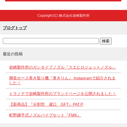
Copyright (C) 株式会社岩崎製作所
ブログトップ
最近の投稿
岩崎製作所のガンタイプノズル『スエヒロジェットノズル』
脚長ホース巻き取り機『巻きりん』 Instagramで紹介されま
した！
トラノテで岩崎製作所のブランドページを公開されました！
【新商品】『分割型 鳶口 GFT』PAT.P
町野継手式ノズルパイプセット『FMK』