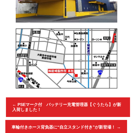
←
PSEマーク付 バッテリー充電管理器【ぐうたら】が新
入荷しました！
車輪付きホース背負器に“自立スタンド付き”が新登場！
→