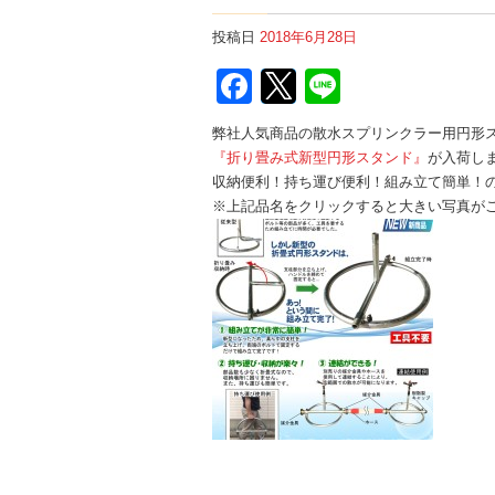
投稿日
2018年6月28日
Facebook
Twitter
Line
弊社人気商品の散水スプリンクラー用円形
『折り畳み式新型円形スタンド』
が入荷し
収納便利！持ち運び便利！組み立て簡単！
※上記品名をクリックすると大きい写真が