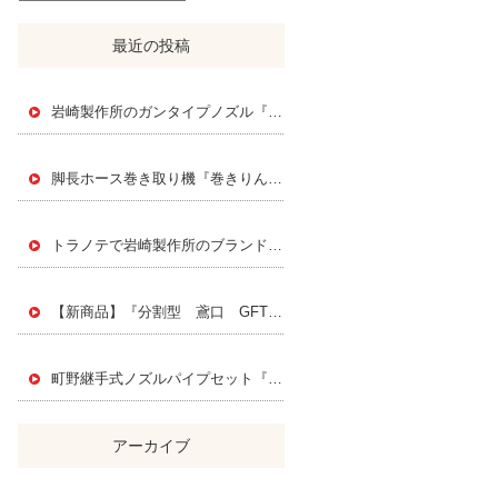
最近の投稿
岩崎製作所のガンタイプノズル『スエヒロジェットノズル』
脚長ホース巻き取り機『巻きりん』 Instagramで紹介されました！
トラノテで岩崎製作所のブランドページを公開されました！
【新商品】『分割型 鳶口 GFT』PAT.P
町野継手式ノズルパイプセット『FMK』
アーカイブ