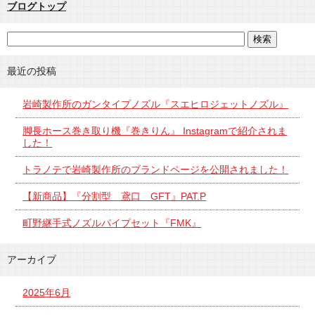
ブログトップ
最近の投稿
岩崎製作所のガンタイプノズル『スエヒロジェットノズル』
脚長ホース巻き取り機『巻きりん』 Instagramで紹介されま
した！
トラノテで岩崎製作所のブランドページを公開されました！
【新商品】『分割型 鳶口 GFT』PAT.P
町野継手式ノズルパイプセット『FMK』
アーカイブ
2025年6月