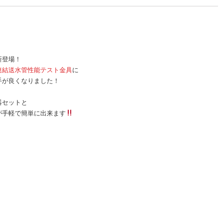
新登場！
連結送水管性能テスト金具
に
手が良くなりました！
器セットと
が手軽で簡単に出来ます