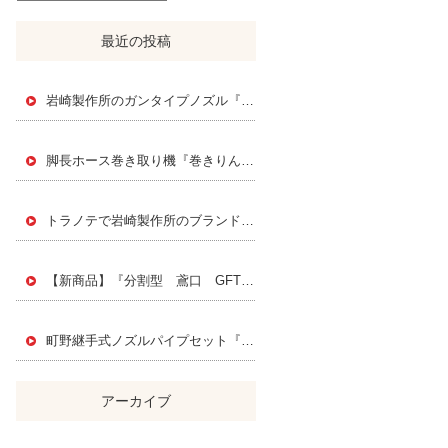
最近の投稿
岩崎製作所のガンタイプノズル『スエヒロジェットノズル』
脚長ホース巻き取り機『巻きりん』 Instagramで紹介されました！
トラノテで岩崎製作所のブランドページを公開されました！
【新商品】『分割型 鳶口 GFT』PAT.P
町野継手式ノズルパイプセット『FMK』
アーカイブ