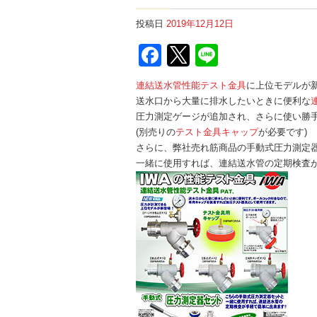
投稿日
2019年12月12日
Facebook
Twitter
Line
連結送水管性能テスト金具
に上位モデルが
送水口から大量に排水したいときに便利な
圧力測定ゲージが追加され、さらに使い勝
(別売りの
テスト金具キャップ
が必要です)
さらに、弊社売れ筋商品の手動式圧力測定
一緒に使用すれば、連結送水管の定期検査