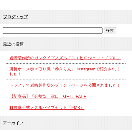
ブログトップ
最近の投稿
岩崎製作所のガンタイプノズル『スエヒロジェットノズル』
脚長ホース巻き取り機『巻きりん』 Instagramで紹介されま
した！
トラノテで岩崎製作所のブランドページを公開されました！
【新商品】『分割型 鳶口 GFT』PAT.P
町野継手式ノズルパイプセット『FMK』
アーカイブ