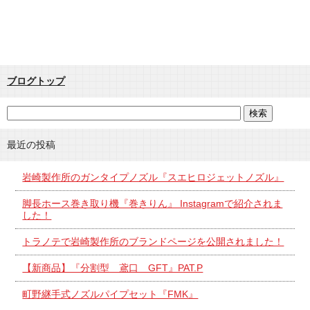
ブログトップ
最近の投稿
岩崎製作所のガンタイプノズル『スエヒロジェットノズル』
脚長ホース巻き取り機『巻きりん』 Instagramで紹介されま
した！
トラノテで岩崎製作所のブランドページを公開されました！
【新商品】『分割型 鳶口 GFT』PAT.P
町野継手式ノズルパイプセット『FMK』