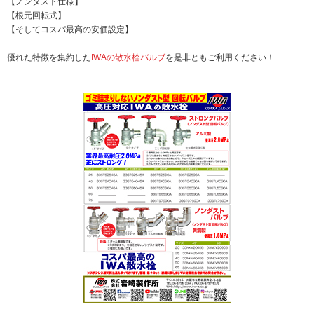
【ノンダスト仕様】
【根元回転式】
【そしてコスパ最高の安価設定】
優れた特徴を集約した
IWAの散水栓バルブ
を是非ともご利用ください！