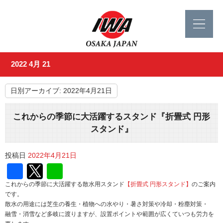
2022 4月 21
日別アーカイブ:
2022年4月21日
これからの季節に大活躍するスタンド『折畳式 円形
スタンド』
投稿日
2022年4月21日
Facebook
Twitter
Line
これからの季節に大活躍する散水用スタンド
【折畳式 円形スタンド】
のご案内
です。
散水の用途には芝生の養生・植物への水やり・暑さ対策や冷却・粉塵対策・
融雪・消雪など多岐に渡りますが、設置ポイントや範囲が広くていつも労力を