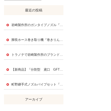
最近の投稿
岩崎製作所のガンタイプノズル『スエヒロジェットノズル』
脚長ホース巻き取り機『巻きりん』 Instagramで紹介されました！
トラノテで岩崎製作所のブランドページを公開されました！
【新商品】『分割型 鳶口 GFT』PAT.P
町野継手式ノズルパイプセット『FMK』
アーカイブ