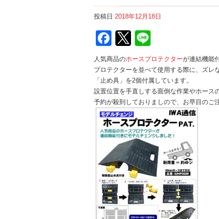
投稿日
2018年12月18日
Facebook
Twitter
Line
人気商品の
ホースプロテクター
が連結機能
プロテクターを並べて使用する際に、ズレ
「止め具」を2個付属しています。
設置位置を手直しする面倒な作業やホース
予約が殺到しておりましので、お早目のご