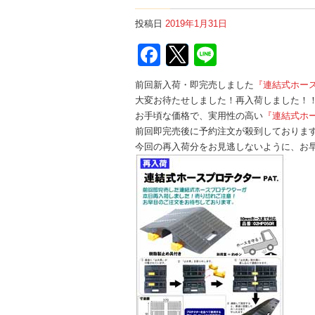
投稿日
2019年1月31日
Facebook
Twitter
Line
前回新入荷・即完売しました
『連結式ホー
大変お待たせしました！再入荷しました！
お手頃な価格で、実用性の高い
『連結式ホ
前回即完売後に予約注文が殺到しておりま
今回の再入荷分をお見逃しないように、お