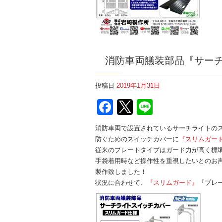
消防車両艤装部品『サー
投稿日
2019年1月31日
Facebook
Twitter
Line
消防車両で設置されているサーチライトの
防ぐためのスイッチカバーに
『スリムガー
従来のプレートタイプはガード力が高く標
手袋着用時など操作性を重視したいとのお
製作致しました！
状況に合わせて、
『スリムガード』
『プレ