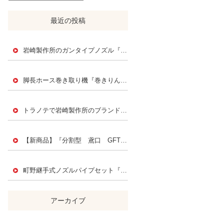
最近の投稿
岩崎製作所のガンタイプノズル『スエヒロジェットノズル』
脚長ホース巻き取り機『巻きりん』 Instagramで紹介されました！
トラノテで岩崎製作所のブランドページを公開されました！
【新商品】『分割型 鳶口 GFT』PAT.P
町野継手式ノズルパイプセット『FMK』
アーカイブ