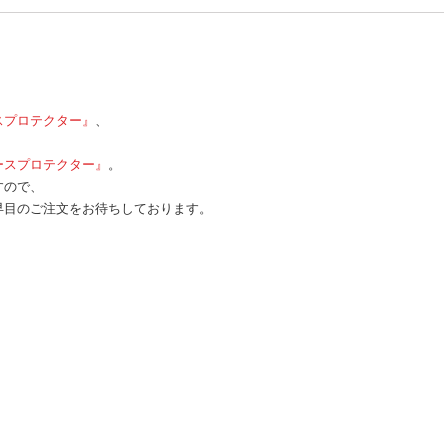
スプロテクター』
、
！
ースプロテクター』
。
すので、
早目のご注文をお待ちしております。