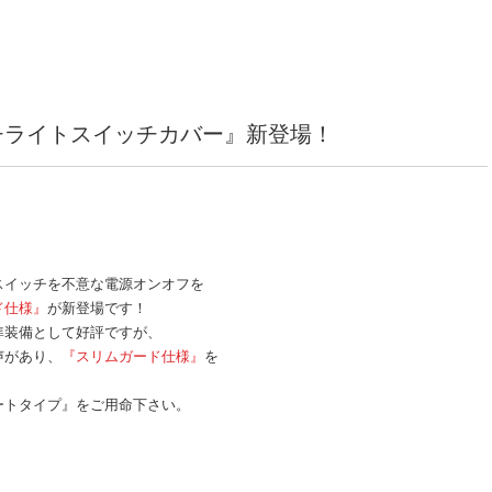
チライトスイッチカバー』新登場！
スイッチを不意な電源オンオフを
ド仕様』
が新登場です！
準装備として好評ですが、
声があり、
『スリムガード仕様』
を
ートタイプ』をご用命下さい。