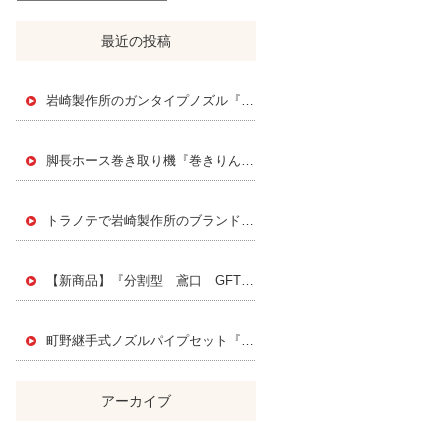
最近の投稿
岩崎製作所のガンタイプノズル『スエヒロジェットノズル』
脚長ホース巻き取り機『巻きりん』 Instagramで紹介されました！
トラノテで岩崎製作所のブランドページを公開されました！
【新商品】『分割型 鳶口 GFT』PAT.P
町野継手式ノズルパイプセット『FMK』
アーカイブ